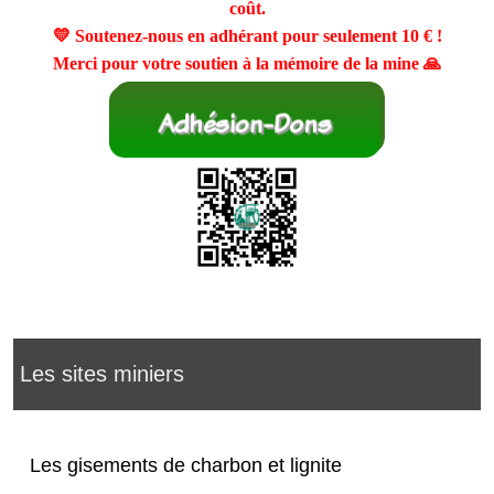
coût.
💛 Soutenez-nous en adhérant pour seulement
10 €
!
Merci pour votre soutien à la mémoire de la mine 🙏
Les sites miniers
Les gisements de charbon et lignite