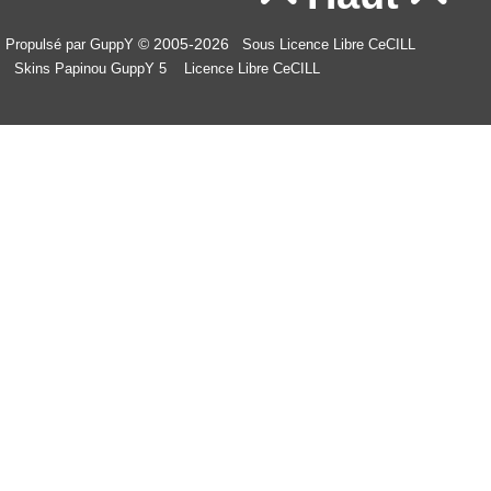
© 2005-2026
Propulsé par GuppY
Sous Licence Libre CeCILL
Skins Papinou GuppY 5
Licence Libre CeCILL