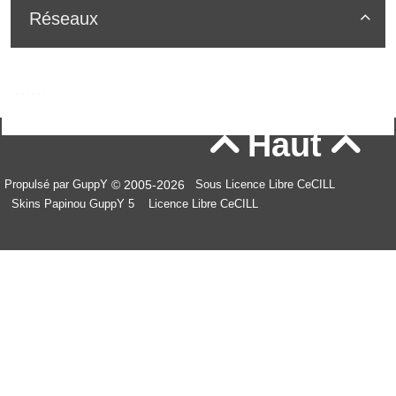
Réseaux

Haut


© 2005-2026
Propulsé par GuppY
Sous Licence Libre CeCILL
Skins Papinou GuppY 5
Licence Libre CeCILL