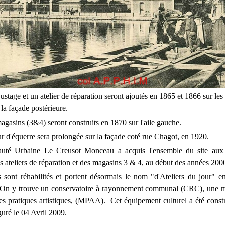
justage et un atelier de réparation seront ajoutés en 1865 et 1866 sur les 
 la façade postérieure.
gasins (3&4) seront construits en 1870 sur l'aile gauche.
ur d'équerre sera prolongée sur la façade coté rue Chagot, en 1920.
é Urbaine Le Creusot Monceau a acquis l'ensemble du site aux 
s ateliers de réparation et des magasins 3 & 4, au début des années 200
 sont réhabilités et portent désormais le nom "d'Ateliers du jour" e
. On y trouve un conservatoire à rayonnement communal (CRC), une m
s pratiques artistiques, (MPAA). Cet équipement culturel a été constru
uré le 04 Avril 2009.