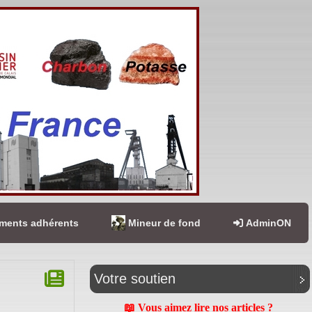
ents adhérents
Mineur de fond
AdminON
Votre soutien
📖 Vous aimez lire nos articles ?