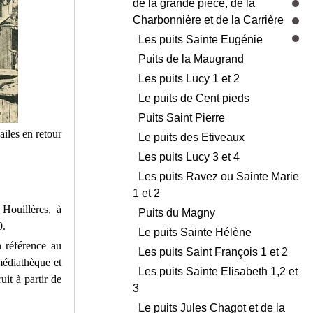
de la grande pièce, de la
Charbonnière et de la Carrière
Les puits Sainte Eugénie
Puits de la Maugrand
Les puits Lucy 1 et 2
Le puits de Cent pieds
Puits Saint Pierre
ailes en retour
Le puits des Etiveaux
Les puits Lucy 3 et 4
Les puits Ravez ou Sainte Marie
1 et 2
Houillères, à
Puits du Magny
0.
Le puits Sainte Hélène
n référence au
Les puits Saint François 1 et 2
édiathèque et
Les puits Sainte Elisabeth 1,2 et
it à partir de
3
Le puits Jules Chagot et de la