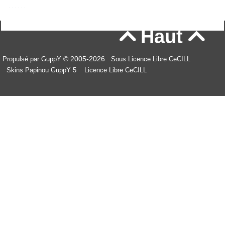
Haut


© 2005-2026
Propulsé par GuppY
Sous Licence Libre CeCILL
Skins Papinou GuppY 5
Licence Libre CeCILL