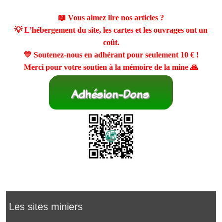
📖 Vous aimez lire nos articles ?
💡 L’hébergement du site, les cartes et les ouvrages ont un
coût.
💛 Soutenez-nous en adhérant pour seulement
10 €
!
Merci pour votre soutien à la mémoire de la mine 🙏
Les sites miniers